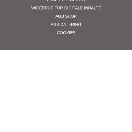
WIDERRUF FÜR DIGITALE INHALTE
AGB SHOP
AGB CATERING
COOKIES
Vertrag widerrufen
Copyright Scherer und Nordhaus GmbH, all rights reserved.