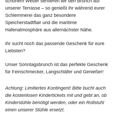
schönem Wetter servieren wir den Brunch auf
unserer Terrasse – so genießt ihr während eurer
Schlemmerei das ganz besondere
Speicherstadtflair und die maritime
Hafenatmosphäre aus allernächster Nähe.
ONLINE-TICKETS:
Ihr sucht noch das passende Geschenk für eure
BRUNCH
Liebsten?
Unser Sonntagsbrunch ist das perfekte Geschenk
für Feinschmecker, Langschläfer und Genießer!
Achtung: Limitiertes Kontingent! Bitte bucht auch
die kostenlosen Kindertickets mit und gebt an, ob
Kinderstühle benötigt werden, oder ein Rollstuhl
einen unserer Stühle ersetzt.