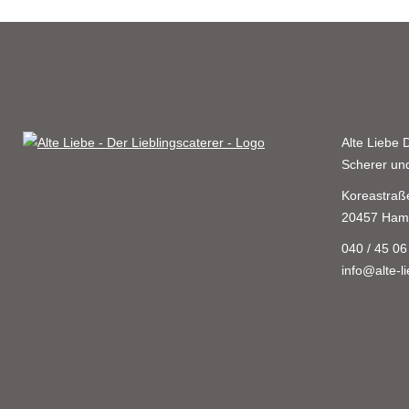
Alte Liebe
D
Scherer u
Koreastraß
20457 Ham
040 / 45 06
info@alte-l