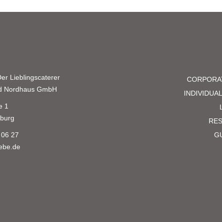
er Lieblingscaterer
CORPORA
nd Nordhaus GmbH
INDIVIDUA
e 1
burg
RE
 06 27
G
iebe.de