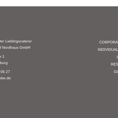
er Lieblingscaterer
CORPORA
nd Nordhaus GmbH
INDIVIDUA
e 1
burg
RE
 06 27
G
iebe.de