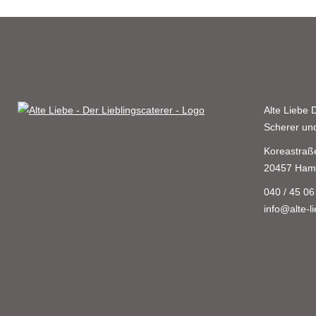
Alte Liebe
D
Scherer u
Koreastraß
20457 Ham
040 / 45 06
info@alte-l